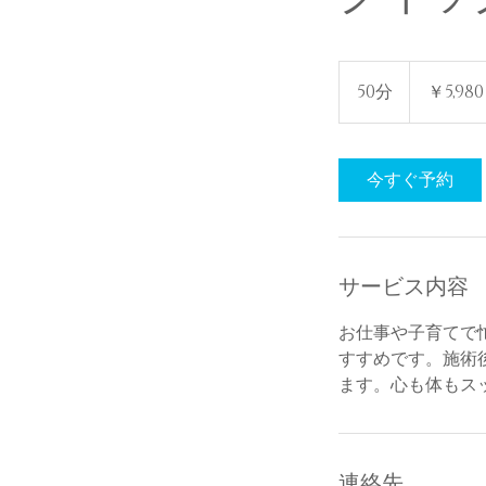
5,980
円
50分
5
￥5,980
0
分
今すぐ予約
サービス内容
お仕事や子育てで
すすめです。施術
ます。心も体もス
連絡先