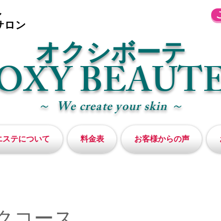
ル
サロン
​オクシボーテ
OXY BEAUT
～
We create your skin ～
エステについて
料金表
お客様からの声
クコース