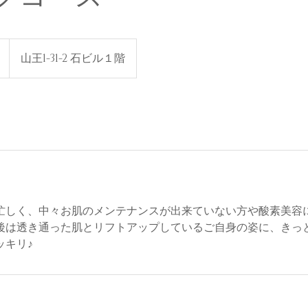
山王1-31-2 石ビル１階
忙しく、中々お肌のメンテナンスが出来ていない方や酸素美容
後は透き通った肌とリフトアップしているご自身の姿に、きっ
ッキリ♪